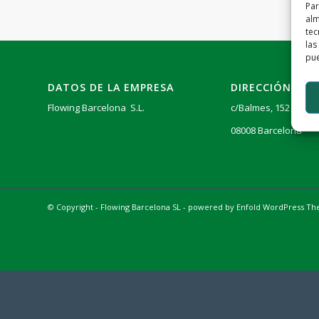
Par
alm
tec
las
pue
DATOS DE LA EMPRESA
DIRECCIÓN
Flowing Barcelona S.L.
c/Balmes, 152 6º4ª
08008 Barcelona
© Copyright - Flowing Barcelona SL -
powered by Enfold WordPress T