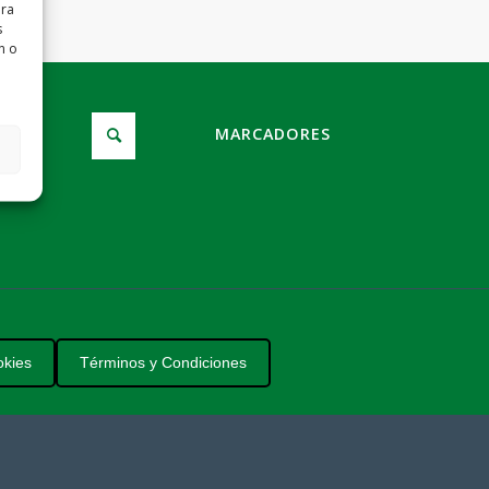
ara
s
n o
MARCADORES
okies
Términos y Condiciones