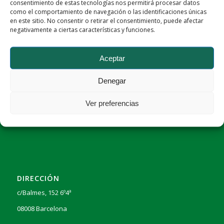
consentimiento de estas tecnologías nos permitirá procesar datos
Prueba con más de una sola palabra.
como el comportamiento de navegación o las identificaciones únicas
en este sitio. No consentir o retirar el consentimiento, puede afectar
negativamente a ciertas características y funciones.
Aceptar
Denegar
DATOS DE LA EMPRESA
Ver preferencias
Flowing Barcelona S.L.
DIRECCIÓN
c/Balmes, 152 6º4ª
08008 Barcelona