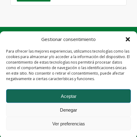
Gestionar consentimiento
DATOS DE LA EMPRESA
Para ofrecer las mejores experiencias, utilizamos tecnologías como las
Flowing Barcelona S.L.
cookies para almacenar y/o acceder a la información del dispositivo. El
consentimiento de estas tecnologías nos permitirá procesar datos
como el comportamiento de navegación o las identificaciones únicas
en este sitio. No consentir o retirar el consentimiento, puede afectar
negativamente a ciertas características y funciones.
DIRECCIÓN
Aceptar
c/Balmes, 152 6º4ª
Denegar
08008 Barcelona
Ver preferencias