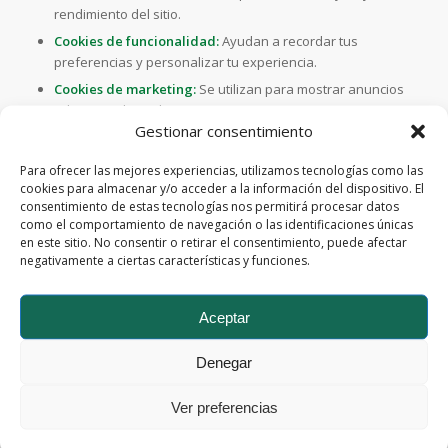
rendimiento del sitio.
Cookies de funcionalidad:
Ayudan a recordar tus
preferencias y personalizar tu experiencia.
Cookies de marketing:
Se utilizan para mostrar anuncios
relevantes basados en tus intereses.
Gestionar consentimiento
3. Gestión de cookies
Cuando visitas nuestro sitio web por
Para ofrecer las mejores experiencias, utilizamos tecnologías como las
primera vez, te solicitamos tu consentimiento para el uso de
cookies para almacenar y/o acceder a la información del dispositivo. El
cookies no esenciales. Puedes gestionar tus preferencias en
consentimiento de estas tecnologías nos permitirá procesar datos
cualquier momento desde la configuración de tu navegador o
como el comportamiento de navegación o las identificaciones únicas
haciendo clic en el enlace “Configuración de cookies”
en este sitio. No consentir o retirar el consentimiento, puede afectar
disponible en nuestro sitio.
negativamente a ciertas características y funciones.
4. Cookies de terceros
Podemos permitir que terceros, como
Google Analytics, utilicen cookies para recopilar información
Aceptar
sobre el uso del sitio y ofrecerte publicidad personalizada.
Estas cookies están sujetas a las políticas de privacidad de
Denegar
dichos terceros.
Ver preferencias
5. Cambios a esta política de cookies
Podemos actualizar
esta política de cookies para reflejar cambios en nuestras