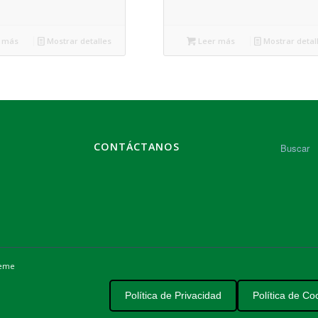
 más
Mostrar detalles
Leer más
Mostrar detal
CONTÁCTANOS
heme
Política de Privacidad
Política de Co