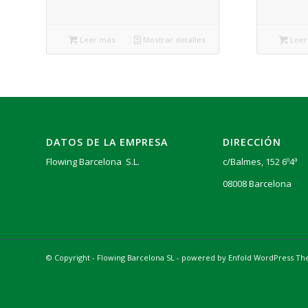
Leer más
Mostrar detalles
Leer
DATOS DE LA EMPRESA
DIRECCIÓN
Flowing Barcelona S.L.
c/Balmes, 152 6º4ª
08008 Barcelona
© Copyright - Flowing Barcelona SL -
powered by Enfold WordPress T