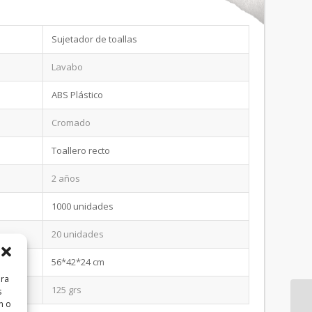
Sujetador de toallas
Lavabo
ABS Plástico
Cromado
Toallero recto
2 años
1000 unidades
20 unidades
56*42*24 cm
ara
125 grs
s
n o