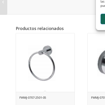
las
FWMJ-0707-2501-01
pue
Productos relacionados
FWMJ-0707-2501-05
FWMJ-070