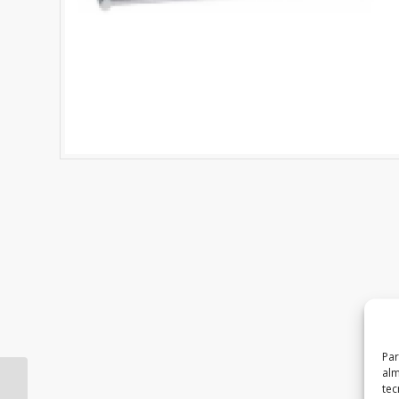
Par
alm
tec