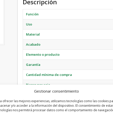
Descripción
Función
Uso
Material
Acabado
Elemento o producto
Garantía
Cantidad mínima de compra
Piezas por caja
Gestionar consentimiento
Medidas de la caja
a ofrecer las mejores experiencias, utilizamos tecnologías como las cookies p
Peso neto estimado por caja
acenar y/o acceder a la información del dispositivo. El consentimiento de esta
nologías nos permitirá procesar datos como el comportamiento de navegació