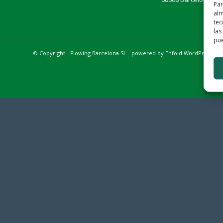
Par
alm
tec
las
pue
© Copyright - Flowing Barcelona SL -
powered by Enfold WordPress T