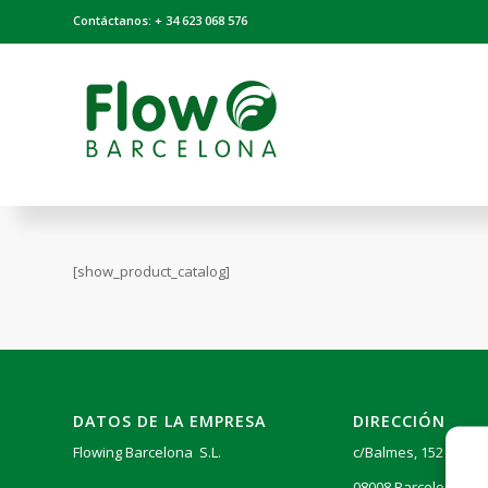
Contáctanos: + 34 623 068 576
[show_product_catalog]
DATOS DE LA EMPRESA
DIRECCIÓN
Flowing Barcelona S.L.
c/Balmes, 152 6º4ª
08008 Barcelona