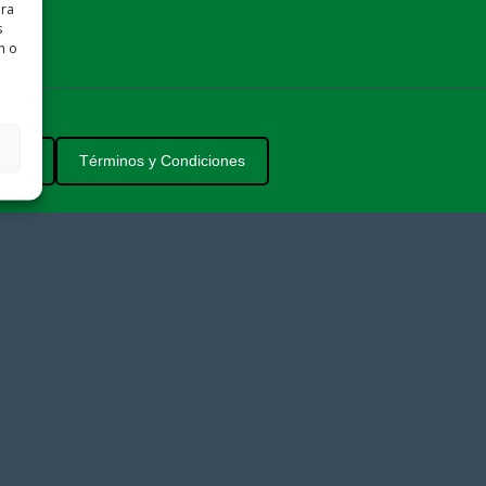
ara
s
n o
okies
Términos y Condiciones