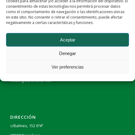
cookies para almacenar y/o acceder a la información del dispositivo. El
consentimiento de estas tecnologías nos permitirá procesar datos
febrero 9, 2024
como el comportamiento de navegación o las identificaciones únicas
en este sitio. No consentir o retirar el consentimiento, puede afectar
negativamente a ciertas características y funciones.
Aceptar
Denegar
Ver preferencias
DATOS DE LA EMPRESA
Flowing Barcelona S.L.
DIRECCIÓN
c/Balmes, 152 6º4ª