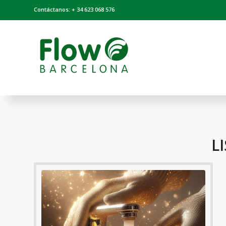
Contáctanos: + 34 623 068 576
L