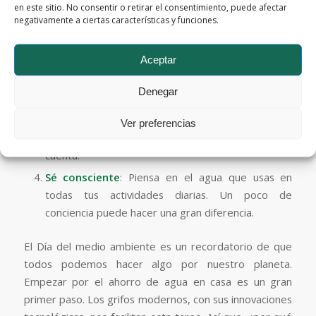
Instala grifos de ahorro de agua
: busca grifos
en este sitio. No consentir o retirar el consentimiento, puede afectar
negativamente a ciertas características y funciones.
con sensores, aireadores o de bajo caudal. Son una
inversión inteligente para tu hogar.
Aceptar
Repara fugas
: las fugas pueden desperdiciar
mucha agua. Asegúrate de arreglarlas lo antes
Denegar
posible.
Cierra el grifo
: Cuando te cepilles los dientes o te
Ver preferencias
enjabones las manos, cierra el grifo. Cada segundo
cuenta.
Sé consciente
: Piensa en el agua que usas en
todas tus actividades diarias. Un poco de
conciencia puede hacer una gran diferencia.
El Día del medio ambiente es un recordatorio de que
todos podemos hacer algo por nuestro planeta.
Empezar por el ahorro de agua en casa es un gran
primer paso. Los grifos modernos, con sus innovaciones