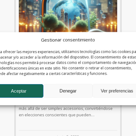
Gestionar consentimiento
a ofrecer las mejores experiencias, utilizamos tecnologías como las cookies p
AGUA
,
SOSTENIBILIDAD
acenar y/o acceder a la información del dispositivo. El consentimiento de esta
Como los grifos transforman tu
nologías nos permitirá procesar datos como el comportamiento de navegació
 identificaciones únicas en este sitio. No consentir o retirar el consentimiento,
vida y cuidan del planeta
de afectar negativamente a ciertas características y funciones.
En este artículo, nos sumergiremos en el mundo de
Aceptar
Denegar
Ver preferencias
la grifería, y saber por qué los grifos cuidan el
planeta, explorando cómo estos dispositivos van
más allá de ser simples accesorios, convirtiéndose
en elecciones conscientes que pueden…