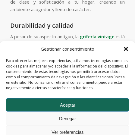
de clase y sofisticación a tu hogar, creando un
ambiente acogedor y lleno de carácter.
Durabilidad y calidad
A pesar de su aspecto antiguo, la
grifería vintage
está
construida con materiales duraderos y de alta calidad.
Gestionar consentimiento
Hoy en día se encuentra una amplia variedad de
opciones vintage que no solo son estéticamente
Para ofrecer las mejores experiencias, utilizamos tecnologías como las
cookies para almacenar y/o acceder a la información del dispositivo. El
atractivas, sino también
funcionales
y duraderas.
consentimiento de estas tecnologías nos permitirá procesar datos
como el comportamiento de navegación o las identificaciones únicas
en este sitio. No consentir o retirar el consentimiento, puede afectar
Cómo incorporar la grifería
negativamente a ciertas características y funciones.
vintage en tu hogar
Aceptar
Baños con encanto retro
En un baño, esta grifería puede convertir un espacio
Denegar
común en un retiro elegante y relajante. Combina un
Ver preferencias
lavabo con un
grifo
de estilo vintage para crear un