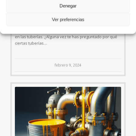
Denegar
En el vasto universo de la ingeniería y la instalación
Ver preferencias
industrial, cada detalle cuenta. Uno de esos detalles
aparentemente simples, pero esenciales, son los colores
en las tuberías. ¿Alguna vez te has preguntado por qué
ciertas tuberías…
febrero 9, 2024