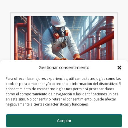
Gestionar consentimiento
Para ofrecer las mejores experiencias, utilizamos tecnologías como las
cookies para almacenar y/o acceder a la información del dispositivo. El
consentimiento de estas tecnologías nos permitirá procesar datos
como el comportamiento de navegación o las identificaciones únicas
en este sitio. No consentir o retirar el consentimiento, puede afectar
negativamente a ciertas características y funciones.
AGUA
,
FLUIDOS
,
LATINOAMÉRICA
,
TUBERÍAS
¿Por qué los colores en las tuberías
son clave para la eficiencia y
Aceptar
seguridad industrial?