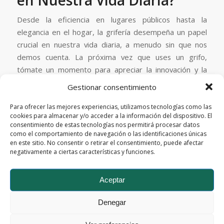
Desde la eficiencia en lugares públicos hasta la
elegancia en el hogar, la grifería desempeña un papel
crucial en nuestra vida diaria, a menudo sin que nos
demos cuenta. La próxima vez que uses un grifo,
tómate un momento para apreciar la innovación y la
atención al detalle que hay detrás de este elemento
Gestionar consentimiento
tan fundamental en nuestro entorno.
Para ofrecer las mejores experiencias, utilizamos tecnologías como las
En Flow Barcelona, nos apasiona la calidad. Nos
cookies para almacenar y/o acceder a la información del dispositivo. El
consentimiento de estas tecnologías nos permitirá procesar datos
enorgullecemos de ofrecerte productos con el
como el comportamiento de navegación o las identificaciones únicas
distintivo de calidad española. Si te encanta este
en este sitio. No consentir o retirar el consentimiento, puede afectar
artículo, te invitamos a explorar nuestra amplia
negativamente a ciertas características y funciones.
variedad de contenido sobre grifería
aquí
.
Aceptar
Denegar
/
ABRIL 8, 2024
POR
MARKETING