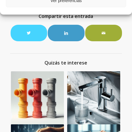
Ver preferencias
ETIQUETAS:
AGUA
,
GRIFO
,
SEGURIDAD
,
TUBERÍAS
Compartir esta entrada
Quizás te interese