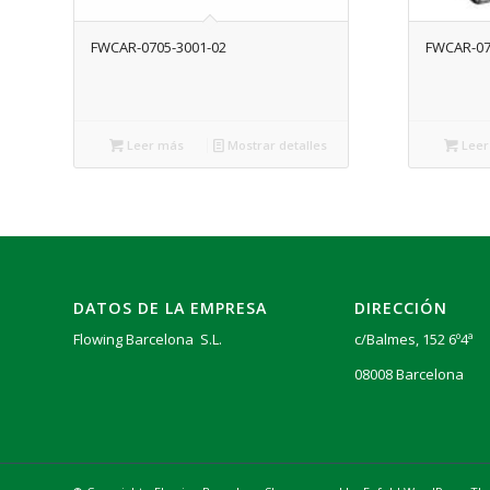
FWCAR-0705-3001-02
FWCAR-07
Leer más
Mostrar detalles
Leer
DATOS DE LA EMPRESA
DIRECCIÓN
Flowing Barcelona S.L.
c/Balmes, 152 6º4ª
08008 Barcelona