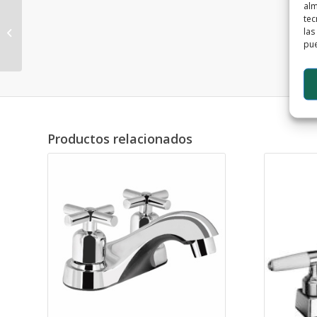
alm
tec
las
FWCAR-0706-3001-09
pue
Productos relacionados